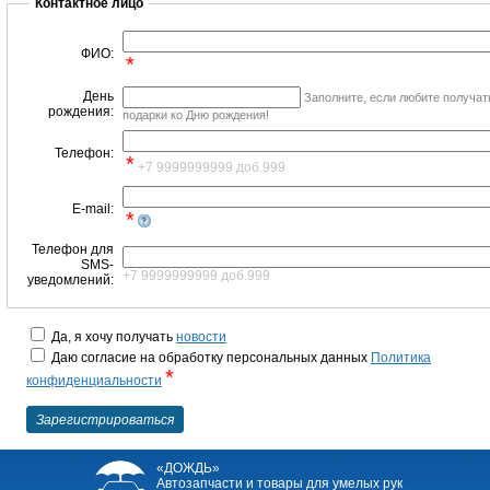
Контактное лицо
ФИО:
*
День
Заполните, если любите получат
рождения:
подарки ко Дню рождения!
Телефон:
*
+7 9999999999 доб.999
E-mail:
*
Телефон для
SMS-
+7 9999999999 доб.999
уведомлений:
Да, я хочу получать
новости
Даю согласие на обработку персональных данных
Политика
*
конфиденциальности
«ДОЖДЬ»
Автозапчасти и товары для умелых рук