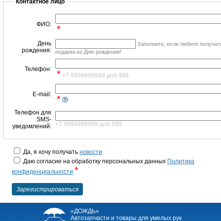
Контактное лицо
ФИО:
*
День
Заполните, если любите получат
рождения:
подарки ко Дню рождения!
Телефон:
*
+7 9999999999 доб.999
E-mail:
*
Телефон для
SMS-
+7 9999999999 доб.999
уведомлений:
Да, я хочу получать
новости
Даю согласие на обработку персональных данных
Политика
*
конфиденциальности
«ДОЖДЬ»
Автозапчасти и товары для умелых рук