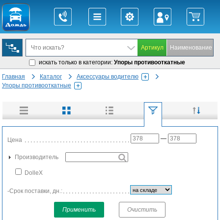
искать только в категории:
Упоры противооткатные
Главная
Каталог
Аксессуары водителю
Упоры противооткатные
—
Цена
Производитель
DolleX
-Срок поставки, дн.:
Применить
Очистить