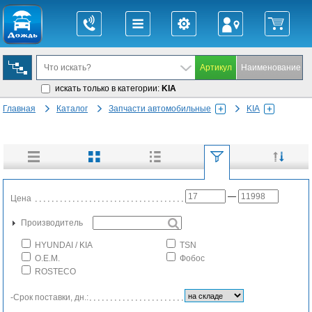
искать только в категории:
KIA
Главная
Каталог
Запчасти автомобильные
KIA
—
Цена
Производитель
HYUNDAI / KIA
TSN
O.E.M.
Фобос
ROSTECO
-Срок поставки, дн.: