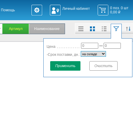
0 поз. 0 шт
Личный кабинет
Помощь
0,00
q
—
Цена
-Срок поставки, дн.:
Применить
Очистить