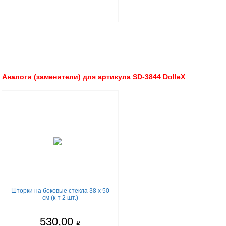
Аналоги (заменители) для артикула SD-3844 DolleX
Шторки на боковые стекла 38 х 50
см (к-т 2 шт.)
530,00
q