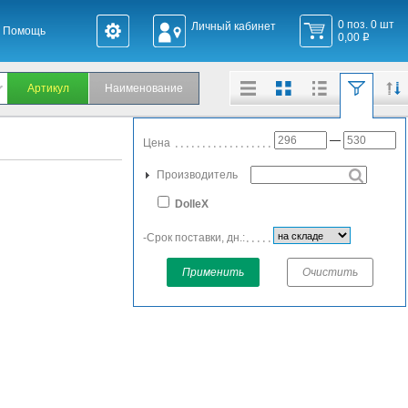
0 поз. 0 шт
Личный кабинет
Помощь
0,00
q
—
Цена
Производитель
DolleX
-Срок поставки, дн.:
Применить
Очистить