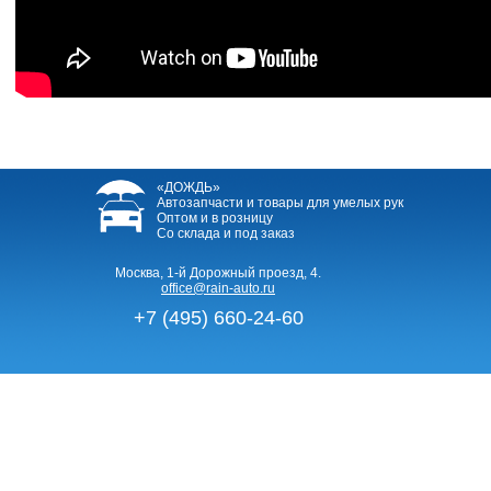
«ДОЖДЬ»
Автозапчасти и товары для умелых рук
Оптом и в розницу
Со склада и под заказ
Москва, 1-й Дорожный проезд, 4.
office@rain-auto.ru
+7 (495) 660-24-60