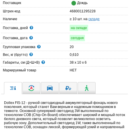
Поставщик
Дождь
Штрих-код
4680011295228
Наличие
≥ 10 шт. на
складе
Поставка, дней
на складе
Поставка, дата
сегодня
Групповая упаковка
20
Вес, кг (брутто)
0,610
Габариты, см (Д×Ш×В)
38 x 10 x 6
Маркируемый товар
НЕТ
Dollex FIS-12 - ручной светодиодный аккумуляторный фонарь нового
поколения, который станет Вам верным и надежным помощником в
темноте. Основной суперяркий светодиод 3W выполненный по
технологии COB (Chip-On-Board) обеспечивает широкий и мощный поток
белого дневного света, который позволит великолепно осветить
рабочую зону. Дополнительный светодиод 1W, также выполненный по
технологии COB, оснащен линзой, формирующей узкий и направленный