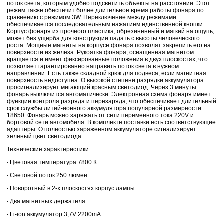
поток света, которым удобно подсветить объекты на расстоянии. Этот
режим также обеспечит более длительное время работы фонаря по
сравнению с режимом 3W. Переключение между режимами
обеспечивается последовательным нажатием единственной кнопки.
Корпус фонаря из прочного пластика, обрезиненный и мягкий на ощупь,
может без ущерба для конструкции падать с высоты человеческого
роста. Мощные магниты на корпусе фонаря позволят закрепить его на
поверхности из железа. Рукоятка фонаря, оснащенная магнитом
вращается и имеет фиксированные положения в двух плоскостях, что
позволяет гарантированно направить поток света в нужном
направлении. Есть также складной крюк для подвеса, если магнитная
поверхность недоступна. О высокой степени разрядки аккумулятора
просигнализирует мигающий красным светодиод. Через 3 минуты
фонарь выключится автоматически. Электронная схема фонаря имеет
функции контроля разряда и перезаряда, что обеспечивает длительный
срок службы литий-ионного аккумулятора популярной размерности
18650. Фонарь можно заряжать от сети переменного тока 220V и
бортовой сети автомобиля. В комплекте поставки есть соответствующие
адаптеры. О полностью заряженном аккумуляторе сигнализирует
зеленый цвет светодиода.
Технические характеристики:
∙ Цветовая температура 7800 К
∙ Световой поток 250 люмен
∙ Поворотный в 2-х плоскостях корпус лампы
∙ Два магнитных держателя
∙ Li-ion аккумулятор 3,7V 2200mA