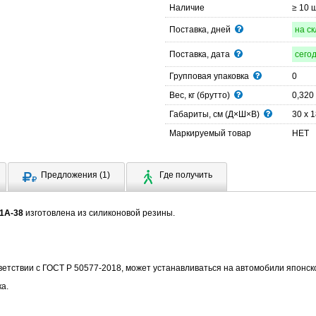
Наличие
≥ 10 
Поставка, дней
на с
Поставка, дата
сего
Групповая упаковка
0
Вес, кг (брутто)
0,320
Габариты, см (Д×Ш×В)
30 x 1
Маркируемый товар
НЕТ
Предложения (1)
Где получить
1A-38
изготовлена из силиконовой резины.
ветствии с ГОСТ Р 50577-2018, может устанавливаться на автомобили японско
а.