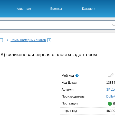
Клиентам
Бренды
Каталоги
Офис +7 495
Рамки номерных знаков
1А) силиконовая черная с пластм. адаптером
Мой Код
Код Дождя
1383
Артикул
SPL1
Производитель
Dolle
Поставщик
Д
Штрих-код
4630