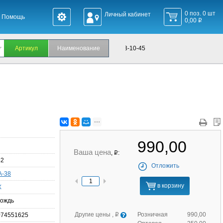
0 поз. 0 шт
Личный кабинет
Помощь
0,00
q
 660-24-60, Интернет-магазин +7 916 923-10-45
990,00
Ваша цена
,
:
q
42
Отложить
A-38
в корзину
X
ождь
Другие цены ,
Розничная
990,00
074551625
q