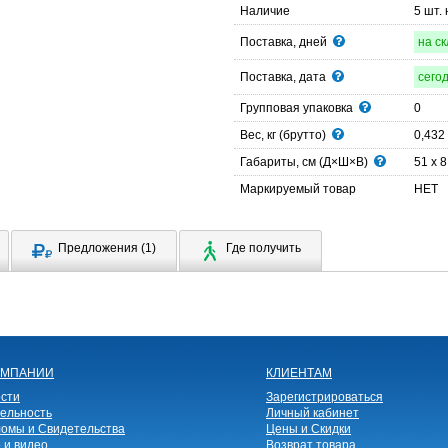
Наличие
5 шт.
Поставка, дней
на с
Поставка, дата
сего
Групповая упаковка
0
Вес, кг (брутто)
0,432
Габариты, см (Д×Ш×В)
51 x 8
Маркируемый товар
НЕТ
Предложения (1)
Где получить
ОМПАНИИ
КЛИЕНТАМ
сти
Зарегистрироваться
ельность
Личный кабинет
омы и Свидетельства
Цены и Скидки
 и видео
Возврат товара