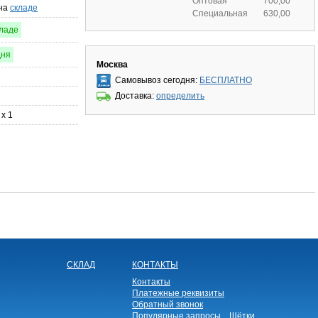
Оптовая
700,00
 на
складе
Специальная
630,00
кладе
дня
Москва
Самовывоз сегодня:
БЕСПЛАТНО
Доставка:
определить
 x 1
СКЛАД
КОНТАКТЫ
Контакты
Платежные реквизиты
Обратный звонок
Популярные запросы
Щётки