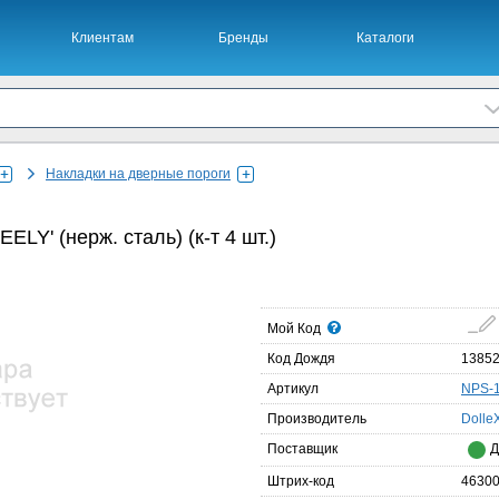
Клиентам
Бренды
Каталоги
Офис 
Накладки на дверные пороги
LY' (нерж. сталь) (к-т 4 шт.)
Мой Код
Код Дождя
1385
Артикул
NPS-
Производитель
Dolle
Поставщик
Д
Штрих-код
4630