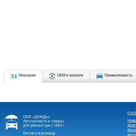
Описание
OEM и аналоги
Применяемость
О К
ООО «ДОЖДЬ».
Ново
Автозапчасти и товары
для умелых рук
с 1993 г.
Деят
Дипл
Оптом и в розницу
Фото