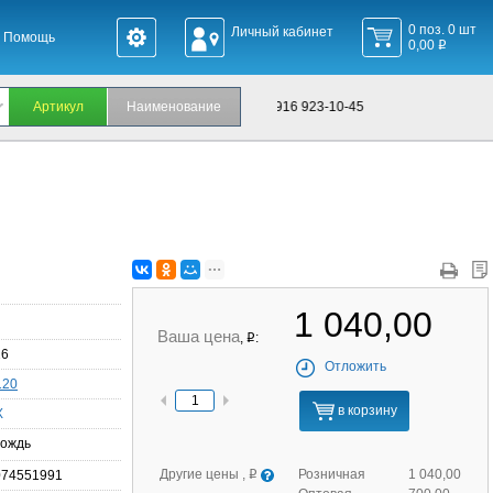
0 поз. 0 шт
Личный кабинет
Помощь
0,00
q
+7 495 660-24-60, Интернет-магазин +7 916 923-10-45
1 040,00
Ваша цена
,
:
q
26
Отложить
120
в корзину
X
ождь
Другие цены ,
Розничная
1 040,00
074551991
q