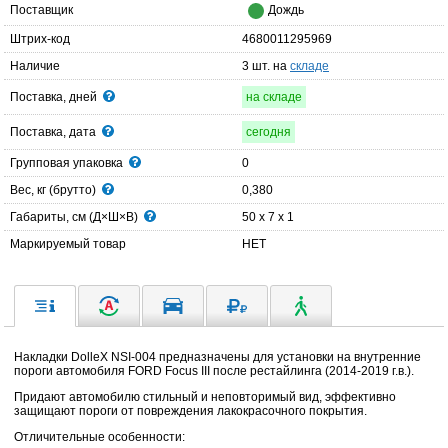
Поставщик
Дождь
Штрих-код
4680011295969
Наличие
3 шт. на
складе
Поставка, дней
на складе
Поставка, дата
сегодня
Групповая упаковка
0
Вес, кг (брутто)
0,380
Габариты, см (Д×Ш×В)
50 x 7 x 1
Маркируемый товар
НЕТ
Накладки DolleX NSI-004 предназначены для установки на внутренние
пороги автомобиля FORD Focus III после рестайлинга (2014-2019 г.в.).
Придают автомобилю стильный и неповторимый вид, эффективно
защищают пороги от повреждения лакокрасочного покрытия.
Отличительные особенности: