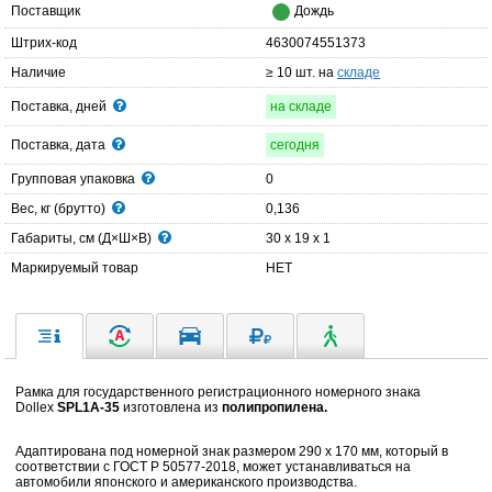
Поставщик
Дождь
Штрих-код
4630074551373
Наличие
≥ 10 шт. на
складе
Поставка, дней
на складе
Поставка, дата
сегодня
Групповая упаковка
0
Вес, кг (брутто)
0,136
Габариты, см (Д×Ш×В)
30 x 19 x 1
Маркируемый товар
НЕТ
Рамка для государственного регистрационного номерного знака
Dollex
SPL1A-35
изготовлена из
полипропилена.
Адаптирована под номерной знак размером 290 х 170 мм, который в
соответствии с ГОСТ Р 50577-2018, может устанавливаться на
автомобили японского и американского производства.