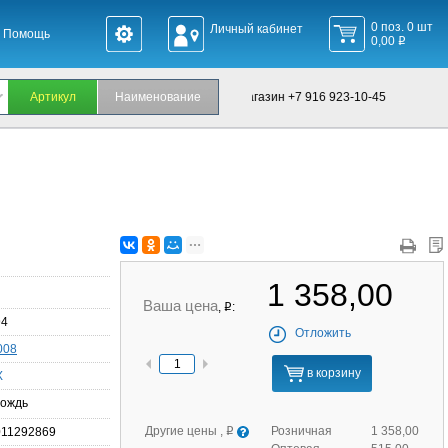
0 поз. 0 шт
Личный кабинет
Помощь
0,00
q
Офис +7 495 660-24-60, Интернет-магазин +7 916 923-10-45
1 358,00
Ваша цена
,
:
q
94
Отложить
008
в корзину
X
ождь
Другие цены ,
Розничная
1 358,00
011292869
q