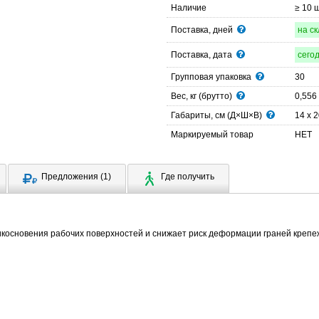
Наличие
≥ 10 
Поставка, дней
на с
Поставка, дата
сего
Групповая упаковка
30
Вес, кг (брутто)
0,556
Габариты, см (Д×Ш×В)
14 x 2
Маркируемый товар
НЕТ
Предложения (1)
Где получить
икосновения рабочих поверхностей и снижает риск деформации граней крепе