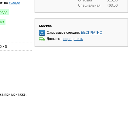
Оптовая
515,00
шт. на
складе
Специальная
463,50
кладе
дня
Москва
Самовывоз сегодня:
БЕСПЛАТНО
Доставка:
определить
0 x 5
жа при монтаже.