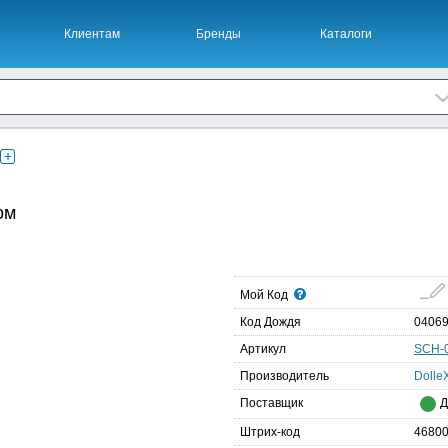
Клиентам
Бренды
Каталоги
ом
Мой Код
Код Дождя
0406
Артикул
SCH-
Производитель
Dolle
Поставщик
Д
Штрих-код
4680