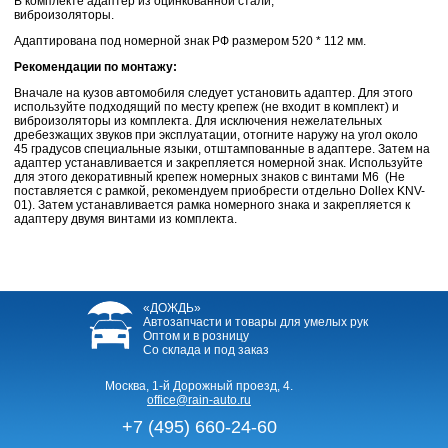
В комплекте адаптер из оцинкованной стали,
виброизоляторы.
Адаптирована под номерной знак РФ
размером 520 * 112 мм.
Рекомендации по монтажу:
Вначале на кузов автомобиля следует установить адаптер. Для этого
используйте подходящий по месту крепеж (не входит в комплект) и
виброизоляторы из комплекта. Для исключения нежелательных
дребезжащих звуков при эксплуатации, отогните наружу на угол около
45 градусов специальные языки, отштампованные в адаптере. Затем на
адаптер устанавливается и закрепляется номерной знак. Используйте
для этого декоративный крепеж номерных знаков с винтами М6
(Не
поставляется с рамкой, рекомендуем приобрести отдельно Dollex KNV-
01).
Затем устанавливается рамка номерного знака и закрепляется к
адаптеру двумя винтами из комплекта.
«ДОЖДЬ»
Автозапчасти и товары для умелых рук
Оптом и в розницу
Со склада и под заказ
Москва, 1-й Дорожный проезд, 4.
office@rain-auto.ru
+7 (495) 660-24-60